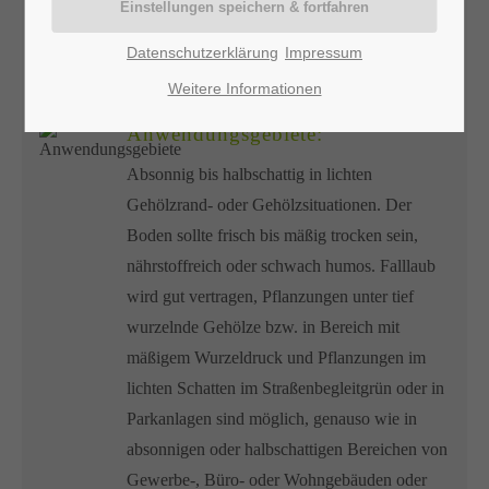
Licht:
Datenschutzerklärung
Impressum
Absonnig bis halbschattig
Weitere Informationen
Anwendungsgebiete:
Absonnig bis halbschattig in lichten
Gehölzrand- oder Gehölzsituationen. Der
Boden sollte frisch bis mäßig trocken sein,
nährstoffreich oder schwach humos. Falllaub
wird gut vertragen, Pflanzungen unter tief
wurzelnde Gehölze bzw. in Bereich mit
mäßigem Wurzeldruck und Pflanzungen im
lichten Schatten im Straßenbegleitgrün oder in
Parkanlagen sind möglich, genauso wie in
absonnigen oder halbschattigen Bereichen von
Gewerbe-, Büro- oder Wohngebäuden oder