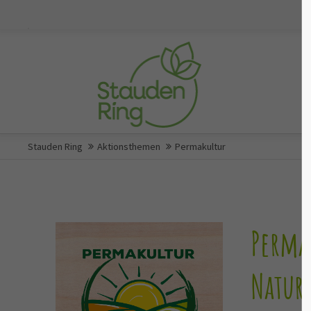
Stauden Ring
Aktionsthemen
Permakultur
Perma
Natur