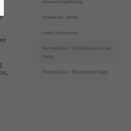
Unsere Empfehlung
g
Staude des Jahres
Jedes Jahr grüner
dee
Permakultur - Im Einklang mit der
Natur
g
on,
Permakultur - Rezeptvorschläge