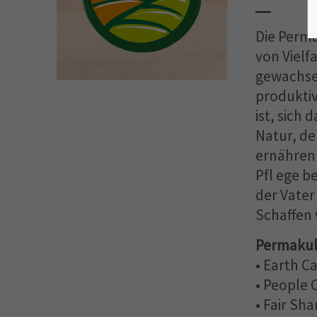
Die Perma
von Vielfa
gewachse
produktiv
ist, sich 
Natur, de
ernähren 
Pfl ege b
der Vater
Schaffen 
Permakult
• Earth C
• People 
• Fair Sh