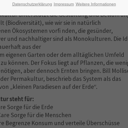
Datenschutzerklärung
Impressum
Weitere Informationen
kultur unterstützt die Gestaltung und Bewahrun
lt (Biodiversität), wie wir sie in natürlich
nen Ökosystemen vorfi nden, die gesünder,
er und nachhaltiger sind als Monokulturen. Die I
dauerhaft aus der
m eigenen Garten oder dem alltäglichen Umfeld
zu können. Der Fokus liegt auf Pflanzen, die weni
enötigen, aber dennoch Ernten bringen. Bill Mollis
 der Permakultur, beschrieb das System als das
von „kleinen Paradiesen auf der Erde“.
ur steht für:
are Sorge für die Erde
Care Sorge für die Menschen
are Begrenze Konsum und verteile Überschüsse