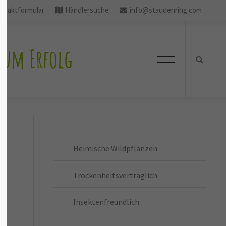
ntaktformular
Händlersuche
info@staudenring.com
zum Erfolg
Heimische Wildpflanzen
Trockenheitsverträglich
Insektenfreundlich