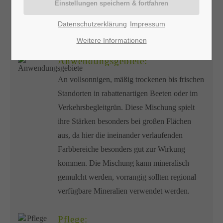
Licht:
Datenschutzerklärung
Impressum
Sonnig
Weitere Informationen
Anwendungsgebiete:
An vollsonnigen, mäßig trockenen bis frischen
Standorten in rabattenartigen Beeten oder im
Verkehrsbegleitgrün. Diese Mischung spielt
ihre Stärken besonders bei großen Flächen
aus, da hier die ineinander verlaufenden
Farbbereiche besonders gut zur Wirkung
kommen. Die Mischung kann mineralisch
gemulcht werden, vorrangig sollten regional
verfügbare Mineralien verwendet werden.
Pflege: