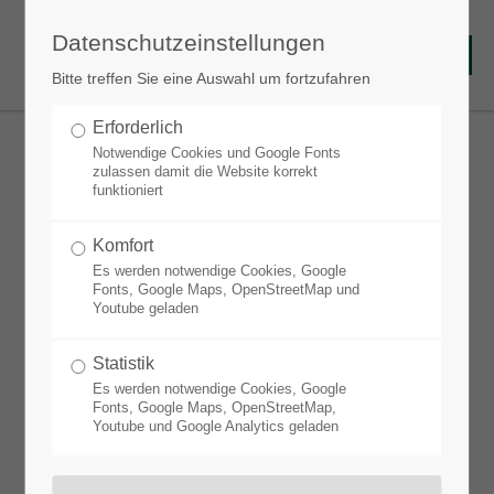
Datenschutzeinstellungen
Bitte treffen Sie eine Auswahl um fortzufahren
Erforderlich
Notwendige Cookies und Google Fonts
zulassen damit die Website korrekt
funktioniert
Für eine bessere Übersicht im
Komfort
Staudenverkauf
Es werden notwendige Cookies, Google
Tischaufsteller
Fonts, Google Maps, OpenStreetMap und
Youtube geladen
Statistik
Ab dem Frühjahr 2026 gibt es passend zu den
Es werden notwendige Cookies, Google
neuen Etiketten auch die Tischbanner in drei
Fonts, Google Maps, OpenStreetMap,
Youtube und Google Analytics geladen
verschiedenen Designs. Derzeit befinden wir uns
noch in der Umstellungsphase – daher sind auch