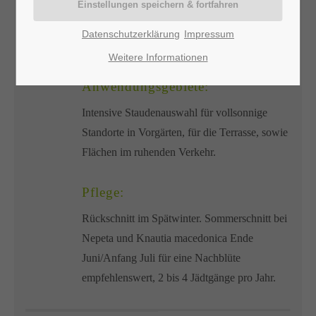
Licht:
Datenschutzerklärung
Impressum
Sonnig
Weitere Informationen
Anwendungsgebiete:
Intensive Staudenauswahl für vollsonnige
Standorte in Vorgärten, für die Terrasse, sowie
Flächen im ruhenden Verkehr.
Pflege:
Rückschnitt im Spätwinter. Sommerschnitt bei
Nepeta und Knautia macedonica Ende
Juni/Anfang Juli für eine Nachblüte
empfehlenswert, 2 bis 4 Jädtgänge pro Jahr.