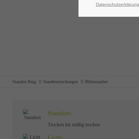
Datenschutzerklärung
Blüt
Stauden Ring
Staudenmischungen
Blütenzauber
Standort:
Trocken bis mäßig trocken
Licht: