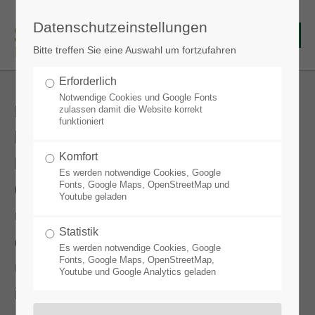
Datenschutzeinstellungen
Bitte treffen Sie eine Auswahl um fortzufahren
Erforderlich
Notwendige Cookies und Google Fonts
Mit aktuellen Sortimenten und
zulassen damit die Website korrekt
funktioniert
begleitendem Service ist der Stauden
Komfort
Ring Ihr verlässlicher Partner von
Es werden notwendige Cookies, Google
Qualitätsstauden für den Fachhandel
Fonts, Google Maps, OpenStreetMap und
Youtube geladen
und Garten- und Landschaftsbau. Aus
Statistik
der Region für die Region kultivieren
Es werden notwendige Cookies, Google
Fonts, Google Maps, OpenStreetMap,
und vermarkten die Partnerbetriebe
Youtube und Google Analytics geladen
im engen Kontakt mit den Kunden.
Sie