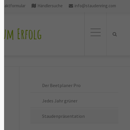
ntaktformular
Händlersuche
info@staudenring.com
zum Erfolg
Der Beetplaner Pro
Jedes Jahr grüner
Staudenpräsentation