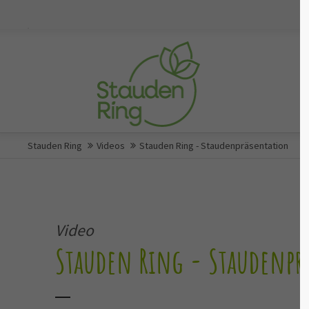
Stauden Ring
Videos
Stauden Ring - Staudenpräsentation
Video
Stauden Ring - Staudenpr