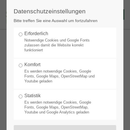
Datenschutzeinstellungen
Bitte treffen Sie eine Auswahl um fortzufahren
Erforderlich
Notwendige Cookies und Google Fonts
zulassen damit die Website korrekt
funktioniert
Komfort
Video
Es werden notwendige Cookies, Google
Stauden Ring - Der Beetplaner Pro
Fonts, Google Maps, OpenStreetMap und
Youtube geladen
Statistik
Mit dem Beetplaner Pro lässt sich das perfekte
Es werden notwendige Cookies, Google
Staudenbeet in wenigen Schritten gestalten. Das
Fonts, Google Maps, OpenStreetMap,
Youtube und Google Analytics geladen
neueste Update ermöglicht es, einen
Grundstücksplan hochzuladen und Stauden